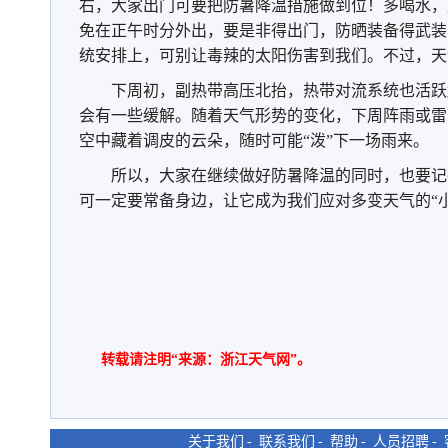
右，大家出门可要把防暑降温措施做到位！多喝水，
免在正午时分外出，要是非得出门，防晒装备得武装
一场大自然的顶级配色
当小鸟与荷花同框 可爱值拉满
统安排上，可别让毒辣的太阳伤害到我们。不过，天
下周初，副热带高压北抬，热带对流系统也活跃
会有一些缓解。随着天气形势的变化，下周阵雨或雷
空中藏着调皮的云朵，随时可能“泼”下一场雨来。
所以，大家在继续做好防暑降温的同时，也要记
可一定要常备身边，让它成为我们应对多变天气的“小
转载请注明“来源：浙江天气网”。
关于我们
-
联系我们
-
帮助
-
人员招聘
-