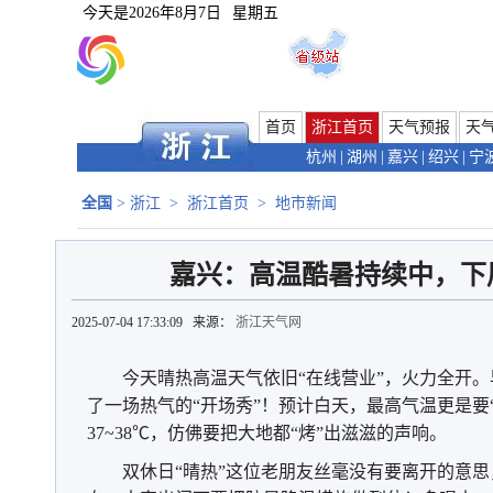
今天是
2026年8月7日
星期五
首页
浙江首页
天气预报
天
杭州
|
湖州
|
嘉兴
|
绍兴
|
宁
全国
>
浙江
>
浙江首页
>
地市新闻
嘉兴：高温酷暑持续中，下
2025-07-04 17:33:09 来源：
浙江天气网
今天晴热高温天气依旧“在线营业”，火力全开。早
了一场热气的“开场秀”！预计白天，最高气温更是要
37~38℃，仿佛要把大地都“烤”出滋滋的声响。
双休日“晴热”这位老朋友丝毫没有要离开的意思，