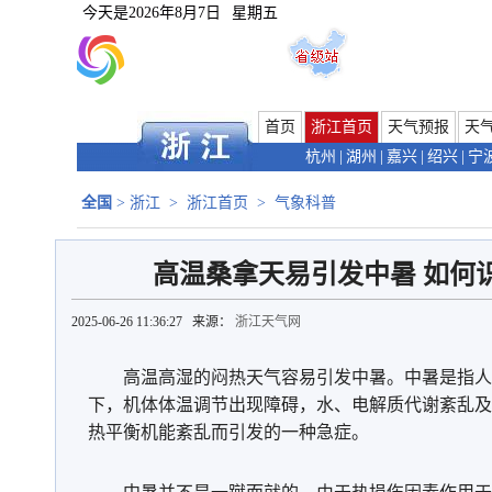
今天是
2026年8月7日
星期五
首页
浙江首页
天气预报
天
杭州
|
湖州
|
嘉兴
|
绍兴
|
宁
全国
>
浙江
>
浙江首页
>
气象科普
高温桑拿天易引发中暑 如何
2025-06-26 11:36:27 来源：
浙江天气网
高温高湿的闷热天气容易引发中暑。中暑是指人
下，机体体温调节出现障碍，水、电解质代谢紊乱及
热平衡机能紊乱而引发的一种急症。