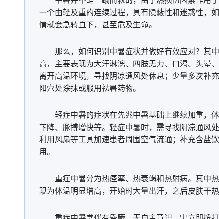
中暑并不是一蹴而就的，由于热损伤因素作用于
一个由轻及重的连续过程，具有隐蔽性和迷惑性，如
情就会急转直下，甚至危及生命。
走进青海祁连 邂逅一场大自然的顶级配色
那么，如何识别中暑症状并做好有效应对？其中
高，主要表现为大汗淋漓、四肢无力、口渴、头晕、
离开高温环境，寻找阴凉通风处休息；少量多次补充
阳穴处涂抹或服用祛暑药物。
轻症中暑的症状在先兆中暑基础上继续加重，体
下降、脉搏增快等。轻症中暑时，需寻找阴凉通风处
利用风扇等工具加速患者周围空气流通；补充含盐饮料或5
用。
重症中暑分为热痉挛、热衰竭和热射病。其中热
现为体温明显增高，开始时大量出汗，之后皮肤干热
重症中暑常伴有昏厥、无自主意识，需立即拨打