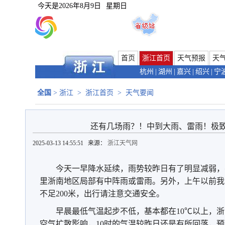
今天是
2026年8月9日
星期日
首页
浙江首页
天气预报
天
杭州
|
湖州
|
嘉兴
|
绍兴
|
宁
全国
>
浙江
>
浙江首页
>
天气要闻
还有几场雨？！中到大雨、雷雨！极致
2025-03-13 14:55:51 来源：
浙江天气网
今天一早降水延续，雨势较昨日有了明显减弱，
里浙南地区局部有中阵雨或雷雨。另外，上午以前我
不足200米，出行请注意交通安全。
早晨最低气温起步不低，基本都在10℃以上，浙南
空气扩散影响，10时的气温较昨日还是有所回落，预