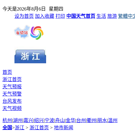
今天是
2026年8月6日
星期四
设为首页
加入收藏
打印
中国天气首页
生活
旅游
繁體中
首页
浙江首页
天气预报
天气预警
台风发布
天气视频
杭州
|
湖州
|
嘉兴
|
绍兴
|
宁波
|
舟山
|
金华
|
台州
|
衢州
|
丽水
|
温州
全国
>
浙江
>
浙江首页
>
地市新闻