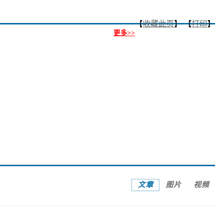
【
收藏此页
】 【
打印
】
更多>>
当小鸟与荷花同框 可爱值拉满
文章
图片
视频