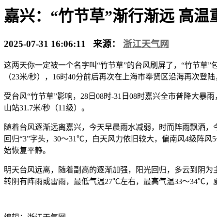
嘉兴：“竹节草”渐行渐远 高温
2025-07-31 16:06:11 来源：
浙江天气网
这两天你一定被一个名字叫“竹节草”的台风刷屏了，“竹节草”
（23米/秒），16时40分前后再次在上海市奉贤区沿海再次登
受台风“竹节草”影响，28日08时-31日08时嘉兴全市普降大
山站31.7米/秒（11级）。
随着台风逐渐远离嘉兴，今天早晨雨水减弱，时而阵雨飘洒，今
回归“3”字头，30～31℃，白天风力依旧较大，偏南风4级阵
始恢复平静。
明天台风远离，随着副高的逐渐加强，阳光回归，多云到阴为
转阴有阵雨或雷雨，最低气温27℃左右，最高气温33～34