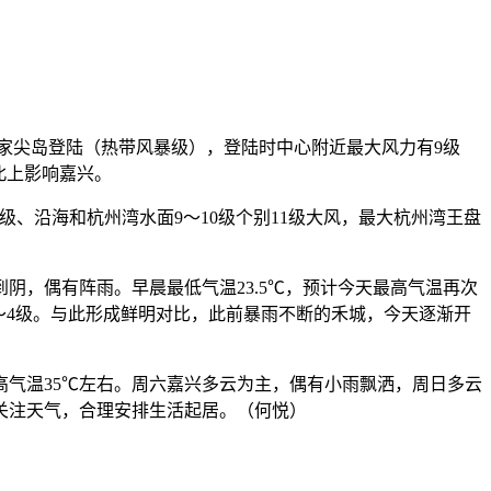
朱家尖岛登陆（热带风暴级），登陆时中心附近最大风力有9级
路北上影响嘉兴。
10级、沿海和杭州湾水面9～10级个别11级大风，最大杭州湾王盘
，偶有阵雨。早晨最低气温23.5℃，预计今天最高气温再次
风3～4级。与此形成鲜明对比，此前暴雨不断的禾城，今天逐渐开
气温35℃左右。周六嘉兴多云为主，偶有小雨飘洒，周日多云
时关注天气，合理安排生活起居。（何悦）