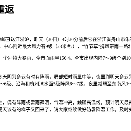
重返
包邮直送江浙沪，昨天（30日）4时30分前后它在浙江省舟山市
陆，中心附近最大风力有9级（23米/秒），“竹节草”携风带雨一
暴雨，个别特大暴雨，全市面雨量156.4。全市出现内陆7～9级个别
天阴到多云有时有阵雨，局部短时雨量中等，夜里到明天多云到阴
风5～6级、沿海和杭州湾水面5级阵风6～7级，夜里减弱至东南
主，偶有阵雨或雷雨飘洒，气温冲高，触碰高温线，预计明天最高
℃，夏天该有的样子又回来了，请大家继续做好防暑降温工作，及