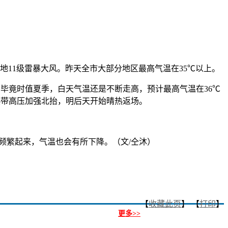
11级雷暴大风。昨天全市大部分地区最高气温在35℃以上。
毕竟时值夏季，白天气温还是不断走高，预计最高气温在36℃
热带高压加强北抬，明后天开始晴热返场。
频繁起来，气温也会有所下降。（文/仝沐）
【
收藏此页
】 【
打印
】
更多>>