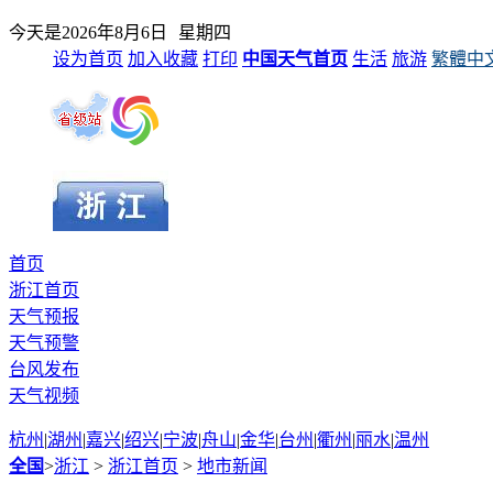
今天是
2026年8月6日
星期四
设为首页
加入收藏
打印
中国天气首页
生活
旅游
繁體中
首页
浙江首页
天气预报
天气预警
台风发布
天气视频
杭州
|
湖州
|
嘉兴
|
绍兴
|
宁波
|
舟山
|
金华
|
台州
|
衢州
|
丽水
|
温州
全国
>
浙江
>
浙江首页
>
地市新闻