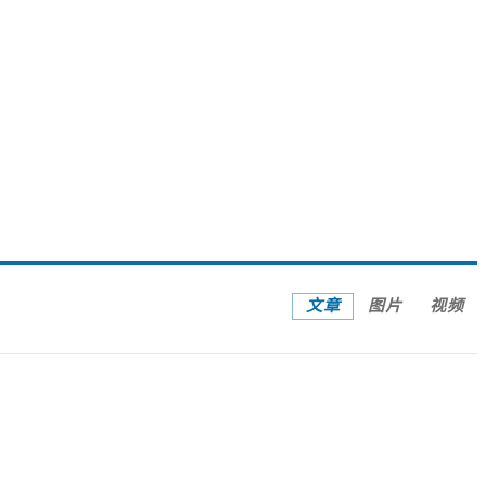
广西南宁：盛夏里的“绿野仙踪”
文章
图片
视频