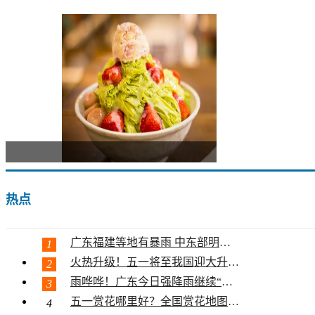
夏天的
热点
广东福建等地有暴雨 中东部明起大升...
1
火热升级！五一将至我国迎大升温 多...
2
雨哗哗！广东今日强降雨继续“控场”...
3
五一赏花哪里好？全国赏花地图助你寻...
4