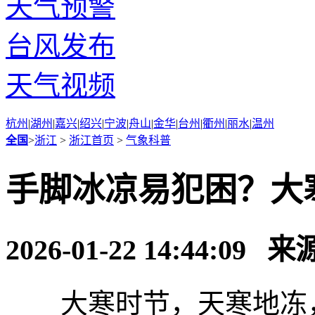
天气预警
台风发布
天气视频
杭州
|
湖州
|
嘉兴
|
绍兴
|
宁波
|
舟山
|
金华
|
台州
|
衢州
|
丽水
|
温州
全国
>
浙江
>
浙江首页
>
气象科普
手脚冰凉易犯困？大
2026-01-22 14:44:09 
大寒时节，天寒地冻，