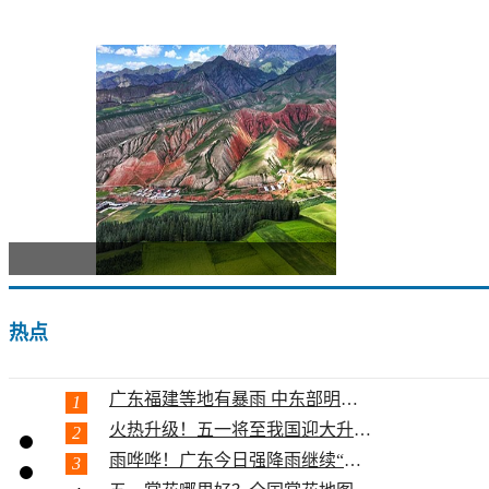
走进青
热点
广东福建等地有暴雨 中东部明起大升...
1
火热升级！五一将至我国迎大升温 多...
2
雨哗哗！广东今日强降雨继续“控场”...
3