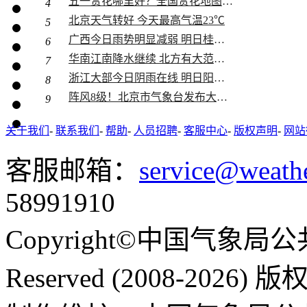
五一赏花哪里好？全国赏花地图助你寻...
4
北京天气转好 今天最高气温23℃
5
夏天的
广西今日雨势明显减弱 明日桂南桂西...
6
华南江南降水继续 北方有大范围沙尘
7
浙江大部今日阴雨在线 明日阳光又“...
8
阵风8级！北京市气象台发布大风蓝色...
9
关于我们
-
联系我们
-
帮助
-
人员招聘
-
客服中心
-
版权声明
-
网站
客服邮箱：
service@weath
呼伦贝
58991910
Copyright©中国气象局公共
Reserved (2008-2026