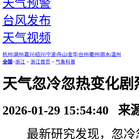
天气预警
台风发布
天气视频
杭州
|
湖州
|
嘉兴
|
绍兴
|
宁波
|
舟山
|
金华
|
台州
|
衢州
|
丽水
|
温州
全国
>
浙江
>
浙江首页
>
气象科普
天气忽冷忽热变化剧
2026-01-29 15:54:40 
最新研究发现，忽冷忽