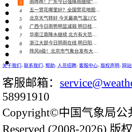
雨哗哗！广东今日强降雨继续“控场”...
3
五一赏花哪里好？全国赏花地图助你寻...
4
北京天气转好 今天最高气温23℃
5
夏天的
广西今日雨势明显减弱 明日桂南桂西...
6
华南江南降水继续 北方有大范围沙尘
7
浙江大部今日阴雨在线 明日阳光又“...
8
阵风8级！北京市气象台发布大风蓝色...
9
关于我们
-
联系我们
-
帮助
-
人员招聘
-
客服中心
-
版权声明
-
网站
客服邮箱：
service@weath
呼伦贝
58991910
Copyright©中国气象局公共
Reserved (2008-2026