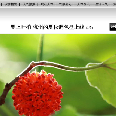
|
灾害预警
|
天气预报
|
现在天气
|
气候变化
|
天气资讯
|
生活天气
|
夏上叶梢 杭州的夏秋调色盘上线
5
(
1
/
5
)