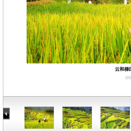
云和梯
20