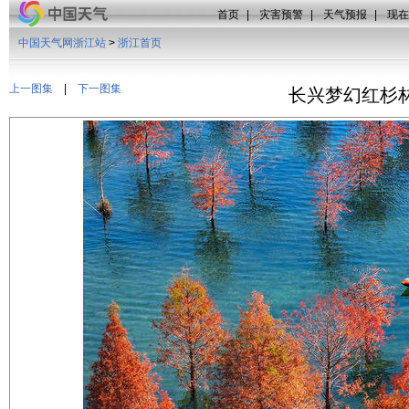
首页
|
灾害预警
|
天气预报
|
现在
中国天气网浙江站
>
浙江首页
上一图集
|
下一图集
长兴梦幻红杉