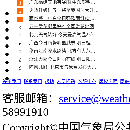
广东福建等地有暴雨 中东部明起大升...
1
火热升级！五一将至我国迎大升温 多...
2
雨哗哗！广东今日强降雨继续“控场”...
3
五一赏花哪里好？全国赏花地图助你寻...
4
北京天气转好 今天最高气温23℃
5
夏天的
广西今日雨势明显减弱 明日桂南桂西...
6
华南江南降水继续 北方有大范围沙尘
7
浙江大部今日阴雨在线 明日阳光又“...
8
阵风8级！北京市气象台发布大风蓝色...
9
关于我们
-
联系我们
-
帮助
-
人员招聘
-
客服中心
-
版权声明
-
网站
客服邮箱：
service@weath
呼伦贝
58991910
Copyright©中国气象局公共