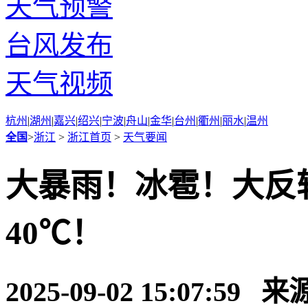
天气预警
台风发布
天气视频
杭州
|
湖州
|
嘉兴
|
绍兴
|
宁波
|
舟山
|
金华
|
台州
|
衢州
|
丽水
|
温州
全国
>
浙江
>
浙江首页
>
天气要闻
大暴雨！冰雹！大反
40℃！
2025-09-02 15:07:59 